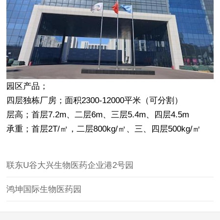
园区产品；
四层独栋厂房；面积2300-12000平米（可分割）
层高；首层7.2m、二层6m、三层5.4m、四层4.5m
承重；首层2T
/㎡，二层800kg/㎡、三、四层500kg/㎡
联东U谷大兴生物医药企业港2号园
鸿坤国际生物医药园