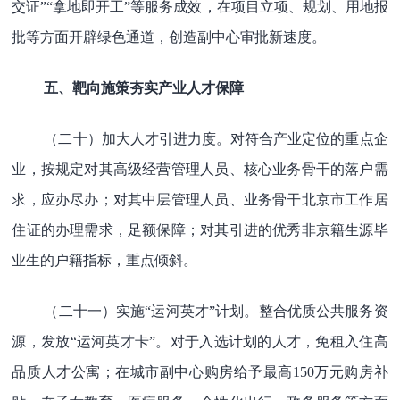
交证”“拿地即开工”等服务成效，在项目立项、规划、用地报
批等方面开辟绿色通道，创造副中心审批新速度。
五、靶向施策夯实产业人才保障
（二十）加大人才引进力度。对符合产业定位的重点企
业，按规定对其高级经营管理人员、核心业务骨干的落户需
求，应办尽办；对其中层管理人员、业务骨干北京市工作居
住证的办理需求，足额保障；对其引进的优秀非京籍生源毕
业生的户籍指标，重点倾斜。
（二十一）实施“运河英才”计划。整合优质公共服务资
源，发放“运河英才卡”。对于入选计划的人才，免租入住高
品质人才公寓；在城市副中心购房给予最高150万元购房补