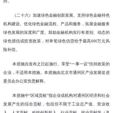
持。
（二十六）加速绿色金融创新发展。支持绿色金融特色
机构建设。优化绿色金融流程、产品和服务，拓展金融服务
绿色发展的深度和广度。鼓励金融机构实行有差别、动态的
绿色授信或投资政策，对单笔绿色信贷给予最高600万元风
险补偿。
本措施自发布之日起施行。享受“一事一议”扶持政策的
企业，不适用本措施。本措施由北京市通州区产业发展促进
委员会办公室负责解释。
本措施中“区域贡献”指企业或机构对通州区经济和社会
发展产生的综合贡献，包括但不限于工业总产值、营业收
入、人才贡献、科技创新投入、行业贡献、就业贡献等（具